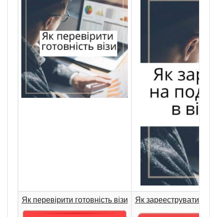
Як перевірити готовність візи
Як зарееструватись на