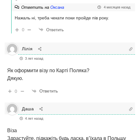
Ответить на
Оксана
4 месяцев назад
Нажаль ні, треба чекати поки пройде пів року.
0
Ответить
Лілія
3 лет назад
Як оформити візу по Карті Поляка?
Дякую.
Ответить
0
Даша
4 лет назад
Віза
Здрастуйте, підкажіть будь ласка, в’їхала в Польщу