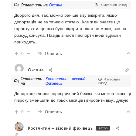
Ответить на
Оксана
4 месяцев назад
Доброго дня, так, можно раніше візу відкрити, якщо
депортація не за тяжкою статею. Але ж ви знаєте що
гарантувати що віза буде відкрита ніхто не може, все на
розсуд консула. Навідь в чисті паспорти іноді відмови
приходять.
0
Ответить
Оксана
Ответить
Костянтин – візовий
4 месяцев
на
фахівець
назад
Депортація через пересррчений безвіз ..чи можна якось ці
півроку зменшити до трьох місяців і виробити візу.. дякую
0
Ответить
Костянтин – візовий фахівець
Автор