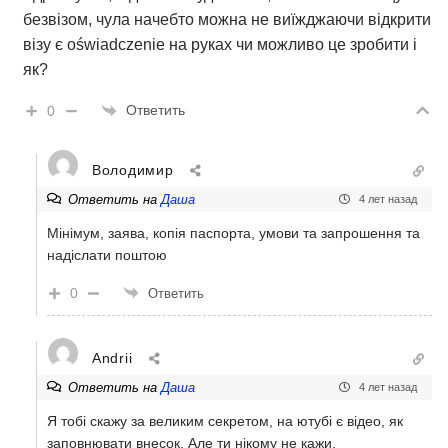
безвізом, чула начебто можна не виїжджаючи відкрити
візу є oświadczenie на руках чи можливо це зробити і
як?
Ответить
0
Володимир
Ответить на
Даша
4 лет назад
Мінімум, заява, копія паспорта, умови та запрошення та
надіслати поштою
0
Ответить
Andrii
Ответить на
Даша
4 лет назад
Я тобі скажу за великим секретом, на ютубі є відео, як
заповнювати внесок. Але ти нікому не кажи.