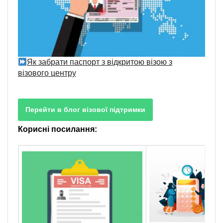
Як забрати паспорт з відкритою візою з
візового центру
Перейти в блог візової підтримки
Корисні посилання: