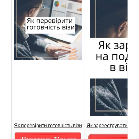
Як перевірити готовність візи
Як зарееструватись на