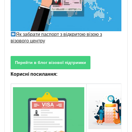
Як забрати паспорт з відкритою візою з
візового центру
Перейти в блог візової підтримки
Корисні посилання: