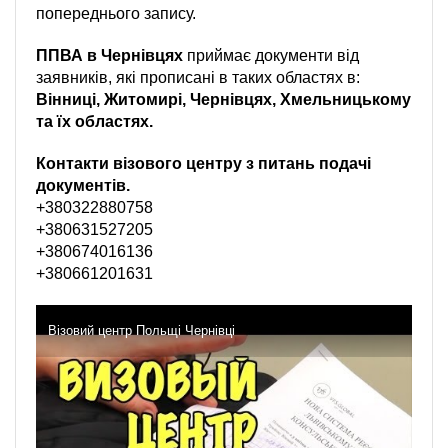
попереднього запису.
ППВА в Чернівцях
приймає документи від
заявників, які прописані в таких областях в:
Вінниці, Житомирі, Чернівцях, Хмельницькому
та їх областях.
Контакти візового центру з питань подачі
документів.
+380322880758
+380631527205
+380674016136
+380661201631
Візовий центр Польщі Чернівці