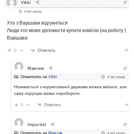
Vikki
4 лет назад
Хто з Варшави відгукніться
Люди хто може допомогти купити комісію (на роботу )
Варшава
Ответить
0
Максим
Ответить на
Vikki
4 лет назад
Називається з корумпованої держави можна виїхати, але
саму корупцію важко перебороти
0
Ответить
Impartial
Ответить на
Максим
4 лет назад