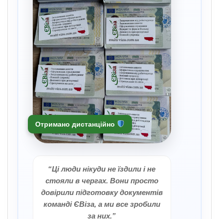
Отримано дистанційно
“Ці люди нікуди не їздили і не
стояли в чергах. Вони просто
довірили підготовку документів
команді ЄВіза, а ми все зробили
за них.”