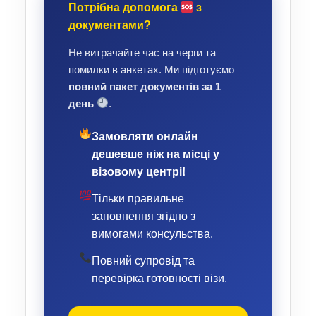
Потрібна допомога
з
документами?
Не витрачайте час на черги та
помилки в анкетах. Ми підготуємо
повний пакет документів за 1
день
.
Замовляти онлайн
дешевше ніж на місці у
візовому центрі!
Тільки правильне
заповнення згідно з
вимогами консульства.
Повний супровід та
перевірка готовності візи.