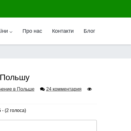
аїни ⌵
Про нас
Контакти
Блог
в Польшу
чение в Польше
24 комментария
5 - (2 голоса)