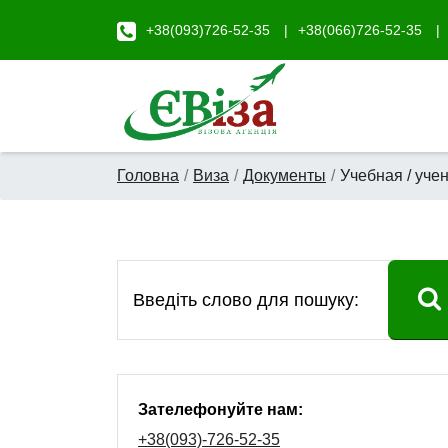
+38(093)726-52-35
+38(066)726-52-35
Головна
Виза
Документы
Учебная / уче
Зателефонуйте нам:
+38(093)-726-52-35