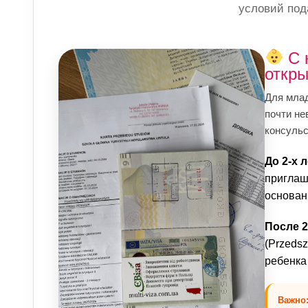
условий под
С 
откры
Для млад
почти не
консульс
До 2-х л
приглаш
основан
После 2
(Przeds
ребенка 
Важно