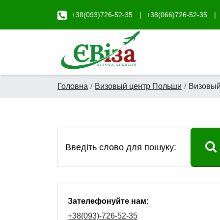
+38(093)726-52-35
+38(066)726-52-35
Головна
Визовый центр Польши
Визовый
Зателефонуйте нам:
+38(093)-726-52-35