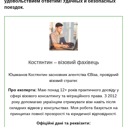
удовольствием ответим! Удачных и безопасных
поездок.
Костянтин – візовий фахівець
Юшманов Костянтин засновник агентства ЄВіза, провідний
візовий стратег.
Про експерта:
Маю понад 12+ років практичного досвіду у
сфері візового консалтингу та міграційного права. З 2012
року допомагаю українцям отримувати візи навіть після
складних відмов у консульствах. Моя робота базується на
принципах повної прозорості та юридичної відповідності.
Офіційні дані та реквізити: