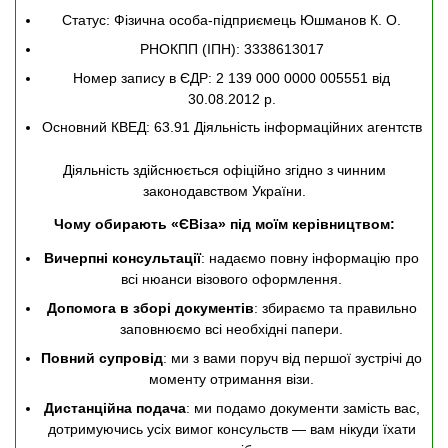
Статус: Фізична особа-підприємець Юшманов К. О.
РНОКПП (ІПН): 3338613017
Номер запису в ЄДР: 2 139 000 0000 005551 від
30.08.2012 р.
Основний КВЕД: 63.91 Діяльність інформаційних агентств
Діяльність здійснюється офіційно згідно з чинним
законодавством України.
Чому обирають «ЄВіза» під моїм керівництвом:
Вичерпні консультації
: надаємо повну інформацію про
всі нюанси візового оформлення.
Допомога в зборі документів
: збираємо та правильно
заповнюємо всі необхідні папери.
Повний супровід
: ми з вами поруч від першої зустрічі до
моменту отримання візи.
Дистанційна подача
: ми подамо документи замість вас,
дотримуючись усіх вимог консульств — вам нікуди їхати