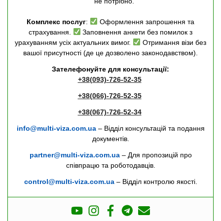
не потрібно.
Комплекс послуг
:
Оформлення запрошення та
страхування.
Заповнення анкети без помилок з
урахуванням усіх актуальних вимог.
Отримання візи без
вашої присутності (де це дозволено законодавством).
Зателефонуйте для консультації:
+38(093)-726-52-35
+38(066)-726-52-35
+38(067)-726-52-34
info@multi-viza.com.ua
– Відділ консультацій та подання
документів.
partner@multi-viza.com.ua
– Для пропозицій про
співпрацю та роботодавців.
control@multi-viza.com.ua
– Відділ контролю якості.