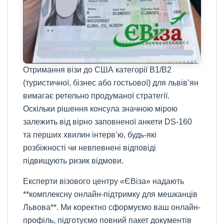
Отримання візи до США категорії B1/B2
(туристичної, бізнес або гостьової) для львів’ян
вимагає ретельно продуманої стратегії.
Оскільки рішення консула значною мірою
залежить від вірно заповненої анкети DS-160
та перших хвилин інтерв’ю, будь-які
розбіжності чи невпевнені відповіді
підвищують ризик відмови.
Експерти візового центру «ЄВіза» надають
**комплексну онлайн-підтримку для мешканців
Львова**. Ми коректно сформуємо ваш онлайн-
профіль, підготуємо повний пакет документів