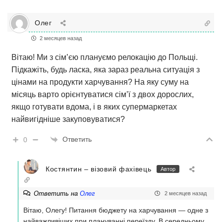
Олег
2 месяцев назад
Вітаю! Ми з сім’єю плануємо релокацію до Польщі.
Підкажіть, будь ласка, яка зараз реальна ситуація з
цінами на продукти харчування? На яку суму на
місяць варто орієнтуватися сім’ї з двох дорослих,
якщо готувати вдома, і в яких супермаркетах
найвигідніше закуповуватися?
Ответить
0
Костянтин – візовий фахівець
Автор
Ответить на
Олег
2 месяцев назад
Вітаю, Олегу! Питання бюджету на харчування — одне з
найважливіших при плануванні переїзду. В середньому,