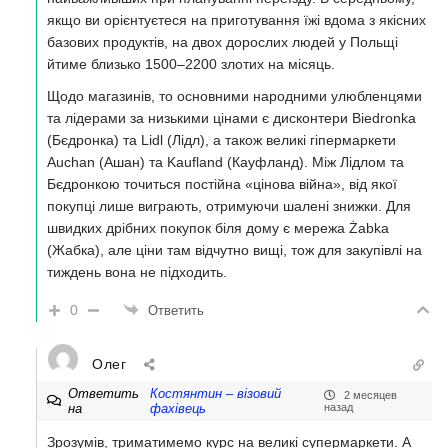
якщо ви орієнтуєтеся на приготування їжі вдома з якісних
базових продуктів, на двох дорослих людей у Польщі
йтиме близько 1500–2200 злотих на місяць.
Щодо магазинів, то основними народними улюбленцями
та лідерами за низькими цінами є дисконтери Biedronka
(Бєдронка) та Lidl (Лідл), а також великі гіпермаркети
Auchan (Ашан) та Kaufland (Кауфланд). Між Лідлом та
Бєдронкою точиться постійна «цінова війна», від якої
покупці лише виграють, отримуючи шалені знижки. Для
швидких дрібних покупок біля дому є мережа Żabka
(Жабка), але ціни там відчутно вищі, тож для закупівлі на
тиждень вона не підходить.
0
Ответить
Олег
Ответить
Костянтин – візовий
2 месяцев
на
фахівець
назад
Зрозумів, триматимемо курс на великі супермаркети. А