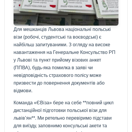
Для мешканців Львова національні польські
візи (робочі, студентські та воєводські) є
найбільш запитуваними. З огляду на високе
навантаження на Генеральне Консульство РП
у Львові та пункт прийому візових анкет
(ППВА), будь-яка помилка в заяві чи
невідповідність страхового полісу може
призвести до повернення документів або
відмови.
Команда «ЄВіза» бере на себе **повний цикл
дистанційної підготовки польської візи для
львів’ян**. Ми ретельно перевіримо підстави
для виїзду, заповнимо консульські акети та