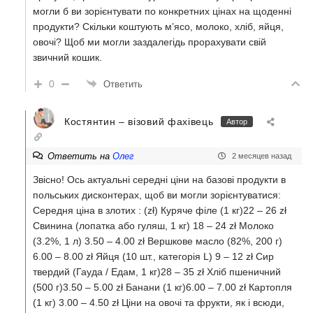
могли б ви зорієнтувати по конкретних цінах на щоденні
продукти? Скільки коштують м’ясо, молоко, хліб, яйця,
овочі? Щоб ми могли заздалегідь прорахувати свій
звичний кошик.
0
Ответить
Костянтин – візовий фахівець
Автор
Ответить на
Олег
2 месяцев назад
Звісно! Ось актуальні середні ціни на базові продукти в
польських дисконтерах, щоб ви могли зорієнтуватися:
Середня ціна в злотих : (zł) Куряче філе (1 кг)22 – 26 zł
Свинина (лопатка або гуляш, 1 кг) 18 – 24 zł Молоко
(3.2%, 1 л) 3.50 – 4.00 zł Вершкове масло (82%, 200 г)
6.00 – 8.00 zł Яйця (10 шт., категорія L) 9 – 12 zł Сир
твердий (Гауда / Едам, 1 кг)28 – 35 zł Хліб пшеничний
(500 г)3.50 – 5.00 zł Банани (1 кг)6.00 – 7.00 zł Картопля
(1 кг) 3.00 – 4.50 zł Ціни на овочі та фрукти, як і всюди,