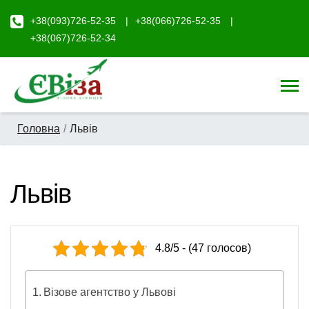
+38(093)726-52-35
+38(066)726-52-35
+38(067)726-52-34
Головна
Львів
Львів
4.8/5 - (47 голосов)
Візове агентство у Львові