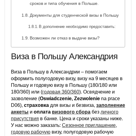
сроков и типа обучения в Польше.
Документы для студенческой визы в Польшу
В дополнение необходимо предоставить:
Возможен ли отказ в выдаче визы?
Виза в Польшу Александрия
Виза в Польшу в Александрии – помогаем
оформить полугодовую визу, визу на 9 месяцев в
Польшу и годовую визу в Польшу (180/180 или
180/360) или (
годовая 360/360
). Освядчение и
зазволение (
Oswiadczenie, Zezwolenie
na prace
D06),
страховка
для визы и безвиза,
заполнение
анкеты
и
оплата
визового сбора
без
личного
присутствия
в банке. Цена и сроки указаны ниже.
У нас можно заказать:
Сезонное приглашение
,
годовую рабочую
визу, полугодовую рабочую