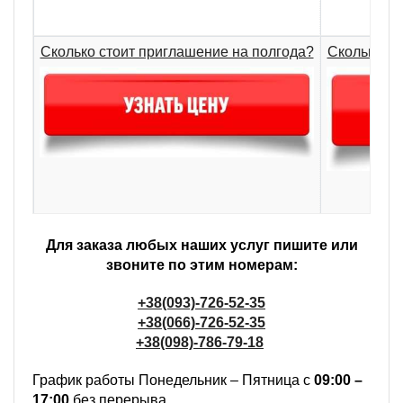
Сколько стоит приглашение на полгода?
Сколько ст
Для заказа любых наших услуг пишите или
звоните по этим номерам:
+38(093)-726-52-35
+38(066)-726-52-35
+38(098)-786-79-18
График работы Понедельник – Пятница с
09:00 –
17:00
без перерыва.