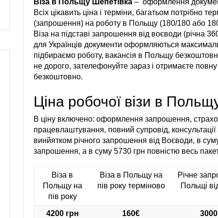
Віза в Польщу Шепетівка
–
оформлення документ
Всіх цікавить ціна і терміни, багатьом потрібно 
(запрошення) на роботу в Польщу (180/180 або 180/
Віза на підставі запрошення від воєводи (річна 3
для Українців документи оформляються максимальн
підбираємо роботу, вакансія в Польщу безкоштовна 
не дорого, зателефонуйте зараз і отримаєте повну 
безкоштовно.
Ціна робочої візи в Польщ
В ціну включено: оформлення запрошення, страхов
працевлаштування, повний супровід, консультації 
винйятком річного запрошення від Воєводи, в сум
запрошення, а в суму 5730 грн повністю весь пакет
Віза в
Віза в Польщу на
Річне зап
Польщу на
пів року терміново
Польщі ві
пів року
4200 грн
160€
3000