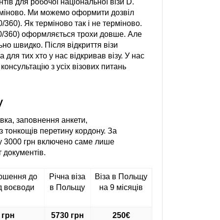
ів для робочої національної візи D.
терміново. Ми можемо оформити дозвіл
360). Як терміново так і не терміново.
60/360) оформляється трохи довше. Але
о швидко. Після відкриття візи
для тих хто у нас відкривав візу. У нас
консультацію з усіх візових питань
у
ка, заповнення анкети,
з тонкощів перетину кордону. За
у 3000 грн включено саме лише
 документів.
рошення до
Річна віза
Віза в Польщу
д воєводи
в Польщу
на 9 місяців
 грн
5730 грн
250€