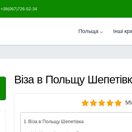
+38(067)726-52-34
Польща ⌵
Інші кр
Віза в Польщу Шепетів
5/5
Віза в Польщу Шепетівка