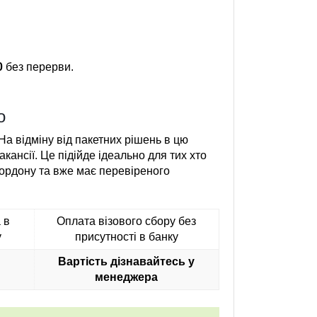
0
без перерви.
о
На відміну від пакетних рішень в цю
акансії. Це підійде ідеально для тих хто
кордону та вже має перевіреного
 в
Оплата візового сбору без
у
присутності в банку
Вартість дізнавайтесь у
менеджера