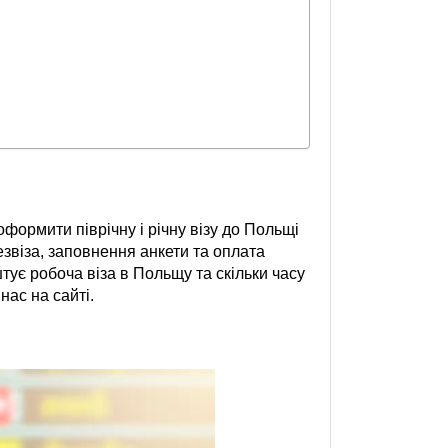
формити піврічну і річну візу до Польщі
езвіза, заповнення анкети та оплата
штує робоча віза в Польщу та скільки часу
наc на сайті.