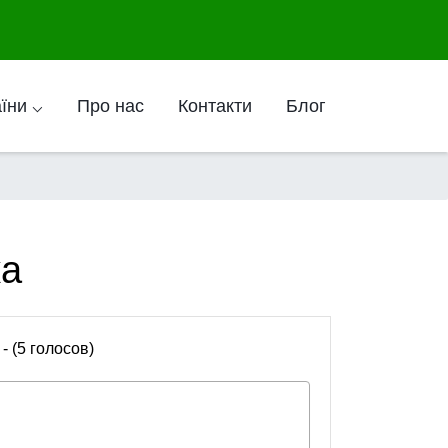
аїни ⌵
Про нас
Контакти
Блог
ка
 - (5 голосов)