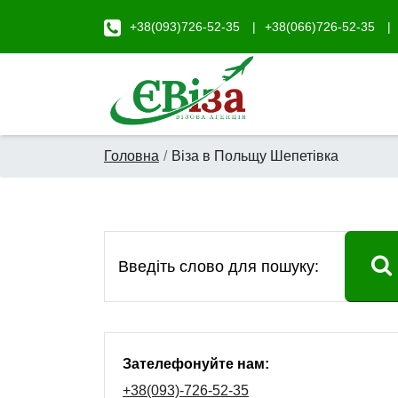
+38(093)726-52-35
+38(066)726-52-35
Головна
Віза в Польщу Шепетівка
Зателефонуйте нам:
+38(093)-726-52-35