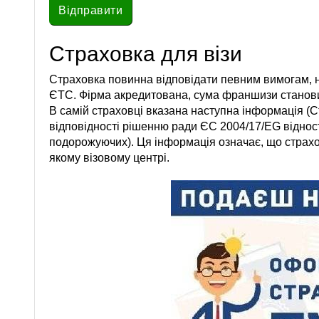
Страховка для візи
Страховка повинна відповідати певним вимогам, 
ЄТС. Фірма акредитована, сума франшизи становит
В самій страховці вказана наступна інформація (С
відповідності рішенню ради ЄС 2004/17/EG відно
подорожуючих). Ця інформація означає, що страхо
якому візовому центрі.