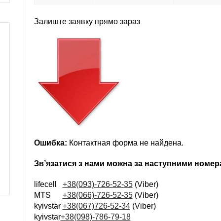
Залиште заявку прямо зараз
Ошибка:
Контактная форма не найдена.
Зв’язатися з нами можна за наступними номе
lifecell
+38(093)-726-52-35
(Viber)
MTS
+38(066)-726-52-35
(Viber)
kyivstar
+38(067)726-52-34
(Viber)
kyivstar
+38(098)-786-79-18