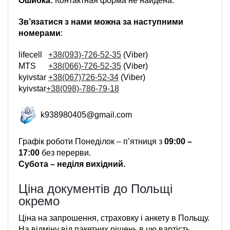
Ошибка:
Контактная форма не найдена.
Зв’язатися з нами можна за наступними
номерами
:
lifecell
+38(093)-726-52-35
(Viber)
MTS
+38(066)-726-52-35
(Viber)
kyivstar
+38(067)726-52-34
(Viber)
kyivstar
+38(098)-786-79-18
k938980405@gmail.com
Графік роботи Понеділок – п’ятниця з
09:00 –
17:00
без перерви.
Субота – неділя вихідний.
Ціна документів до Польщі
окремо
Ціна на запрошення, страховку і анкету в Польщу.
На відміну від пакетних рішень в цю вартість