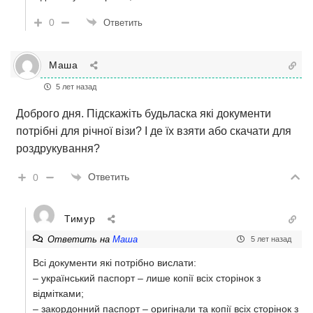
0
Ответить
Маша
5 лет назад
Доброго дня. Підскажіть будьласка які документи
потрібні для річної візи? І де їх взяти або скачати для
роздрукування?
Ответить
0
Тимур
Ответить на
Маша
5 лет назад
Всі документи які потрібно вислати:
– український паспорт – лише копії всіх сторінок з
відмітками;
– закордонний паспорт – оригінали та копії всіх сторінок з