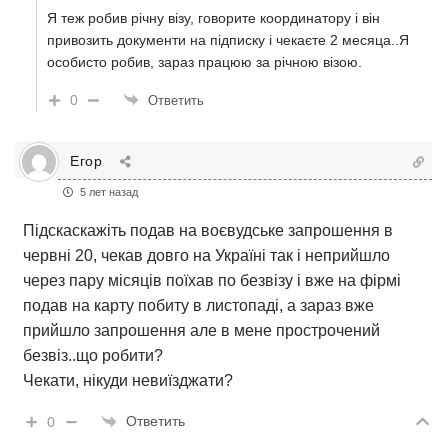
Я теж робив річну візу, говорите координатору і він
привозить документи на підписку і чекаєте 2 месяца..Я
особисто робив, зараз працюю за річною візою.
0
Ответить
Егор
5 лет назад
Підскаскажіть подав на воєвудське запрошення в
червні 20, чекав довго на Україні так і неприйшло
через пару місяців поїхав по безвізу і вже на фірмі
подав на карту побиту в листопаді, а зараз вже
прийшло запрошення але в мене прострочений
безвіз..що робити?
Чекати, нікуди невиїзджати?
Ответить
0