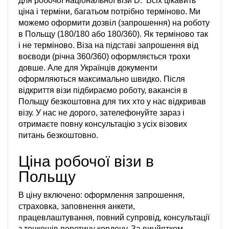
для робочої національної візи D. Всіх цікавить
ціна і терміни, багатьом потрібно терміново. Ми
можемо оформити дозвіл (запрошення) на роботу
в Польщу (180/180 або 180/360). Як терміново так
і не терміново. Віза на підставі запрошення від
воєводи (річна 360/360) оформляється трохи
довше. Але для Українців документи
оформляються максимально швидко. Після
відкриття візи підбираємо роботу, вакансія в
Польщу безкоштовна для тих хто у нас відкривав
візу. У нас не дорого, зателефонуйте зараз і
отримаєте повну консультацію з усіх візових
питань безкоштовно.
Ціна робочої візи в
Польщу
В ціну включено: оформлення запрошення,
страховка, заповнення анкети,
працевлаштування, повний супровід, консультації
з тонкощів перетину кордону. За винйятком