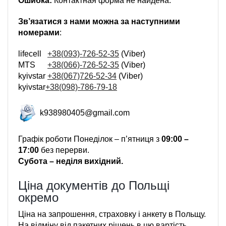
Ошибка:
Контактная форма не найдена.
Зв’язатися з нами можна за наступними
номерами
:
lifecell
+38(093)-726-52-35
(Viber)
MTS
+38(066)-726-52-35
(Viber)
kyivstar
+38(067)726-52-34
(Viber)
kyivstar
+38(098)-786-79-18
k938980405@gmail.com
Графік роботи Понеділок – п’ятниця з
09:00 –
17:00
без перерви.
Субота – неділя вихідний.
Ціна документів до Польщі
окремо
Ціна на запрошення, страховку і анкету в Польщу.
На відміну від пакетних рішень в цю вартість