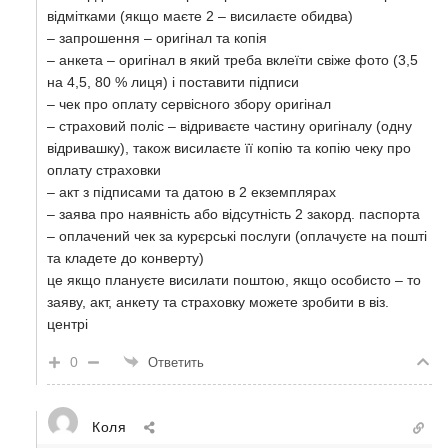
відмітками (якщо маєте 2 – висилаєте обидва)
– запрошення – оригінал та копія
– анкета – оригінал в який треба вклеїти свіже фото (3,5
на 4,5, 80 % лиця) і поставити підписи
– чек про оплату сервісного збору оригінал
– страховий поліс – відриваєте частину оригіналу (одну
відривашку), також висилаєте її копію та копію чеку про
оплату страховки
– акт з підписами та датою в 2 екземплярах
– заява про наявність або відсутність 2 закорд. паспорта
– оплачений чек за курєрські послуги (оплачуєте на пошті
та кладете до конверту)
це якщо плануєте висилати поштою, якщо особисто – то
заяву, акт, анкету та страховку можете зробити в віз.
центрі
0
Ответить
Коля