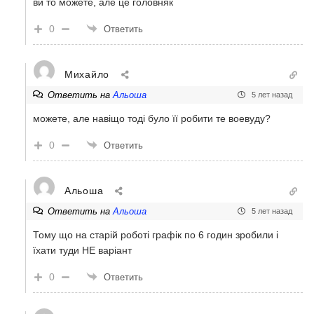
ви то можете, але це головняк
0
Ответить
Михайло
Ответить на
Альоша
5 лет назад
можете, але навіщо тоді було її робити те воевуду?
0
Ответить
Альоша
Ответить на
Альоша
5 лет назад
Тому що на старій роботі графік по 6 годин зробили і
їхати туди НЕ варіант
0
Ответить