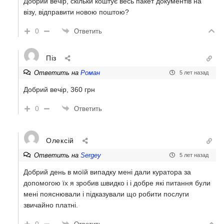
Добрий вечір, скільки коштує весь пакет документів на
візу, відправити новою поштою?
0
Ответить
Піз
Ответить на
Роман
5 лет назад
Добрий вечір, 360 грн
0
Ответить
Олексій
Ответить на
Sergey
5 лет назад
Добрий день в моїй випадку мені дали куратора за
допомогою їх я зробив швидко і і добре які питання були
мені пояснювали і підказували що робити послуги
звичайно платні.
0