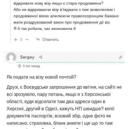
відкривати нову візу якщо є стара продовжена?
Або не відкриваючи візу в’їжджати з тим зезволеніем і
продовженої візою апелюючи правоохоронцям бажано
мати роздрукований закон про продовження дії віз.
Я б так робила, час економила б
0
Ответить
Sergey
5 лет назад
Як подати на візу новой почтой?
Друзі, є Воєвудське запрошення до квітня, на сайті не
всі зрозуміло, пару питань, якщо я з Херсонської
області, куди відсилати там два адреси один в
Херсоні, другий в Одесі, кажуть НП швидше? копії
документів паспортів, візовий збір, одне фото як
написано, страховка, бланк анкети і ще що то там