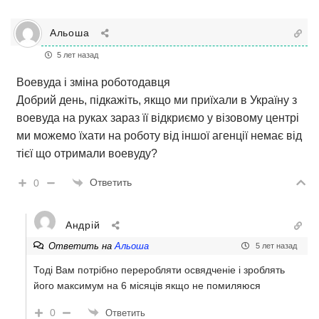
Альоша
5 лет назад
Воевуда і зміна роботодавця
Добрий день, підкажіть, якщо ми приїхали в Україну з
воевуда на руках зараз її відкриємо у візовому центрі
ми можемо їхати на роботу від іншої агенції немає від
тієї що отримали воевуду?
Ответить
0
Андрій
Ответить на
Альоша
5 лет назад
Тоді Вам потрібно переробляти освядченіе і зроблять
його максимум на 6 місяців якщо не помиляюся
0
Ответить