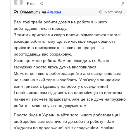
Kris
Ответить на
Альоша
5 лет назад
Вам тоді треба робити дозвіл на роботу в іншого
роботодавця, після приїзду.
З такими приколами скоро поляки відмовляться взагалі
воєводи робити, тому що все частіше люди обіцяють
приїхати а приїжджають в інших на працю … а
роботодавець вас розраховує.
Ясно що може робота Вам не підходить і я Вас не
засуджую просто якось думка висловилася.
Можете до іншого роботодавця йти але освядченіе вам
не знаю на який термін зроблять. У зв’язку з пандемією
вони тривають (дозволу на роботу є освядчення)
І навіть якщо вам відкриють на пару місяців то протягом
пандемії зможете працювати. Але це все дуже напружено
робити .. маю на увазі по документам.
Просто буде в Україні знайти того іншого роботодавця і
щоб зробив вам освядченіе до себе на роботу і Вам
в’їжджати по продовженої візі з освядченіем. Навіщо