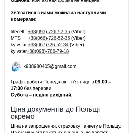
Ошибка:
Контактная форма не найдена.
Зв’язатися з нами можна за наступними
номерами
:
lifecell
+38(093)-726-52-35
(Viber)
MTS
+38(066)-726-52-35
(Viber)
kyivstar
+38(067)726-52-34
(Viber)
kyivstar
+38(098)-786-79-18
k938980405@gmail.com
Графік роботи Понеділок – п’ятниця з
09:00 –
17:00
без перерви.
Субота – неділя вихідний.
Ціна документів до Польщі
окремо
Ціна на запрошення, страховку і анкету в Польщу.
На відміну від пакетних рішень в цю вартість