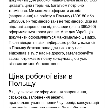
документів для робочої національної візи D. Всіх
цікавить ціна і терміни, багатьом потрібно
терміново. Ми можемо оформити дозвіл
(запрошення) на роботу в Польщу (180/180 або
180/360). Як терміново так і не терміново. Віза на
підставі запрошення від воєводи (річна 360/360)
оформляється трохи довше. Але для Українців
документи оформляються максимально швидко.
Після відкриття візи підбираємо роботу, вакансія
в Польщу безкоштовна для тих хто у нас
відкривав візу. У нас не дорого, зателефонуйте
зараз і отримаєте повну консультацію з усіх
візових питань безкоштовно.
Ціна робочої візи в
Польщу
В ціну включено: оформлення запрошення,
страховка, заповнення анкети,
працевлаштування, повний супровід, консультації
з тонкощів перетину кордону. За винйятком