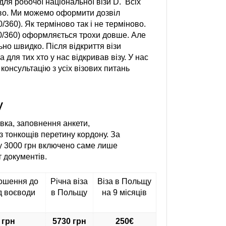
ля робочої національної візи D. Всіх
ново. Ми можемо оформити дозвіл
360). Як терміново так і не терміново.
60/360) оформляється трохи довше. Але
о швидко. Після відкриття візи
для тих хто у нас відкривав візу. У нас
консультацію з усіх візових питань
у
ка, заповнення анкети,
з тонкощів перетину кордону. За
у 3000 грн включено саме лише
 документів.
рошення до
Річна віза
Віза в Польщу
д воєводи
в Польщу
на 9 місяців
 грн
5730 грн
250€