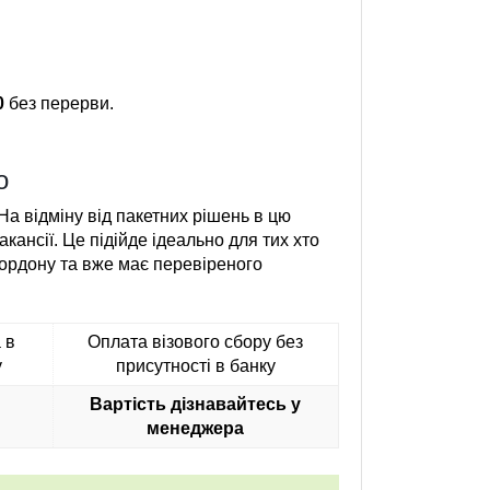
0
без перерви.
о
На відміну від пакетних рішень в цю
акансії. Це підійде ідеально для тих хто
кордону та вже має перевіреного
 в
Оплата візового сбору без
у
присутності в банку
Вартість дізнавайтесь у
менеджера