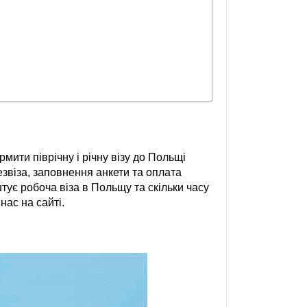
мити піврічну і річну візу до Польщі
езвіза, заповнення анкети та оплата
штує робоча віза в Польщу та скільки часу
нас на сайті.