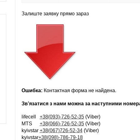
Залиште заявку прямо зараз
Ошибка:
Контактная форма не найдена.
Зв’язатися з нами можна за наступними номе
lifecell
+38(093)-726-52-35
(Viber)
MTS
+38(066)-726-52-35
(Viber)
kyivstar
+38(067)726-52-34
(Viber)
kyivstar
+38(098)-786-79-18