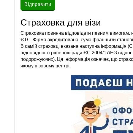
Страховка для візи
Страховка повинна відповідати певним вимогам, 
ЄТС. Фірма акредитована, сума франшизи становит
В самій страховці вказана наступна інформація (С
відповідності рішенню ради ЄС 2004/17/EG відно
подорожуючих). Ця інформація означає, що страхо
якому візовому центрі.