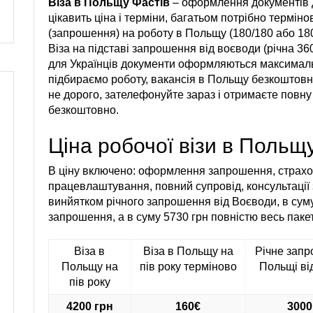
Віза в Польщу Фастів
– оформлення документів д
цікавить ціна і терміни, багатьом потрібно термі
(запрошення) на роботу в Польщу (180/180 або 180/
Віза на підставі запрошення від воєводи (річна 3
для Українців документи оформляються максимальн
підбираємо роботу, вакансія в Польщу безкоштовна 
не дорого, зателефонуйте зараз і отримаєте повну 
безкоштовно.
Ціна робочої візи в Польщ
В ціну включено: оформлення запрошення, страхов
працевлаштування, повний супровід, консультації 
винйятком річного запрошення від Воєводи, в сум
запрошення, а в суму 5730 грн повністю весь пакет
Віза в
Віза в Польщу на
Річне зап
Польщу на
пів року терміново
Польщі ві
пів року
4200 грн
160€
3000