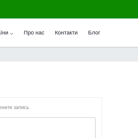
аїни ⌵
Про нас
Контакти
Блог
ените запись