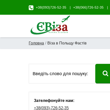
+38(093)726-52-35
+38(066)726-52-35
Головна
Віза в Польщу Фастів
Зателефонуйте нам:
+38(093)-726-52-35