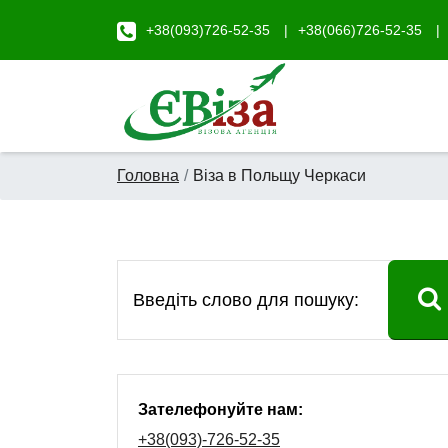
+38(093)726-52-35
+38(066)726-52-35
Головна
Віза в Польщу Черкаси
Зателефонуйте нам:
+38(093)-726-52-35