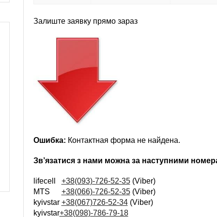
Залиште заявку прямо зараз
Ошибка:
Контактная форма не найдена.
Зв’язатися з нами можна за наступними номе
lifecell
+38(093)-726-52-35
(Viber)
MTS
+38(066)-726-52-35
(Viber)
kyivstar
+38(067)726-52-34
(Viber)
kyivstar
+38(098)-786-79-18