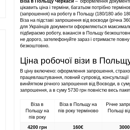
Віза в Польщу Черкаси
–
оформлення документів
цікавить ціна і терміни, багатьом потрібно термі
(запрошення) на роботу в Польщу (180/180 або 180/
Віза на підставі запрошення від воєводи (річна 3
для Українців документи оформляються максимальн
підбираємо роботу, вакансія в Польщу безкоштовна 
не дорого, зателефонуйте зараз і отримаєте повну 
безкоштовно.
Ціна робочої візи в Польщ
В ціну включено: оформлення запрошення, страхов
працевлаштування, повний супровід, консультації 
винйятком річного запрошення від Воєводи, в сум
запрошення, а в суму 5730 грн повністю весь пакет
Віза в
Віза в Польщу на
Річне зап
Польщу на
пів року терміново
Польщі ві
пів року
4200 грн
160€
3000