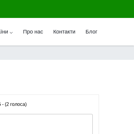
аїни ⌵
Про нас
Контакти
Блог
5 - (2 голоса)