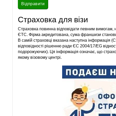
Страховка для візи
Страховка повинна відповідати певним вимогам, 
ЄТС. Фірма акредитована, сума франшизи становит
В самій страховці вказана наступна інформація (С
відповідності рішенню ради ЄС 2004/17/EG відно
подорожуючих). Ця інформація означає, що страхо
якому візовому центрі.