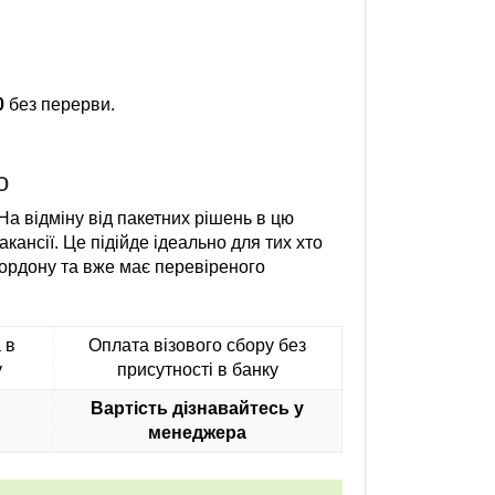
0
без перерви.
о
На відміну від пакетних рішень в цю
акансії. Це підійде ідеально для тих хто
кордону та вже має перевіреного
 в
Оплата візового сбору без
у
присутності в банку
Вартість дізнавайтесь у
менеджера