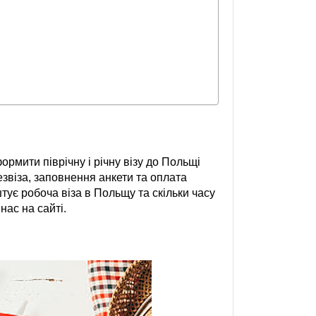
рмити піврічну і річну візу до Польщі
езвіза, заповнення анкети та оплата
штує робоча віза в Польщу та скільки часу
наc на сайті.