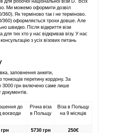
 для робочої національної візи D. Всіх
ново. Ми можемо оформити дозвіл
360). Як терміново так і не терміново.
60/360) оформляється трохи довше. Але
о швидко. Після відкриття візи
для тих хто у нас відкривав візу. У нас
консультацію з усіх візових питань
у
ка, заповнення анкети,
з тонкощів перетину кордону. За
у 3000 грн включено саме лише
 документів.
рошення до
Річна віза
Віза в Польщу
д воєводи
в Польщу
на 9 місяців
 грн
5730 грн
250€