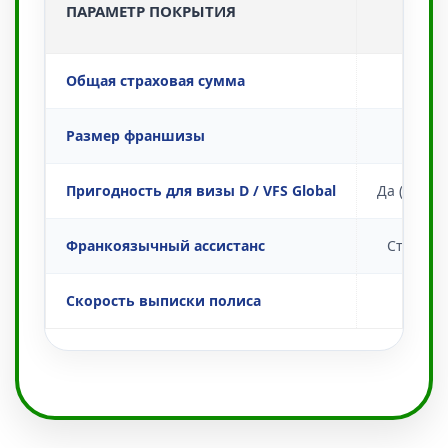
ПАРАМЕТР ПОКРЫТИЯ
(БА
Общая страховая сумма
€3
Размер франшизы
Пригодность для визы D / VFS Global
Да (Туризм
Франкоязычный ассистанс
Стандар
Скорость выписки полиса
30 