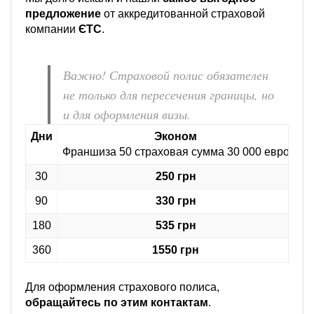
предложение
от аккредитованной страховой
компании
ЄТС
.
Важно! Страховой полис обязателен
не только для пересечения границы, но
и для оформления визы.
Дни
Эконом
Франшиза 50 страховая сумма 30 000 евро
Фр
30
250 грн
90
330 грн
180
535 грн
360
1550 грн
Для оформления страхового полиса,
обращайтесь по этим контактам
.