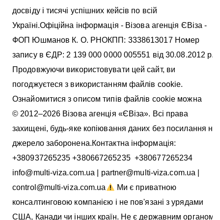
досвіду і тисячі успішних кейсів по всій
Україні.Офіційна інформація - Візова агенція ЄВіза -
ФОП Юшманов К. О. РНОКПП: 3338613017 Номер
запису в ЄДР: 2 139 000 0000 005551 від 30.08.2012 р.
Продовжуючи використовувати цей сайт, ви
погоджуєтеся з використанням файлів cookie.
Ознайомитися з описом типів файлів cookie можна
тут
© 2012–2026 Візова агенція «ЄВіза». Всі права
захищені, будь-яке копіювання даних без посилання на
джерело заборонена.Контактна інформація:
+380937265235 +380667265235 +380677265234
info@multi-viza.com.ua | partner@multi-viza.com.ua |
control@multi-viza.com.ua
Ми є приватною
консалтинговою компанією і не пов'язані з урядами
США, Канади чи інших країн. Не є державним органом.