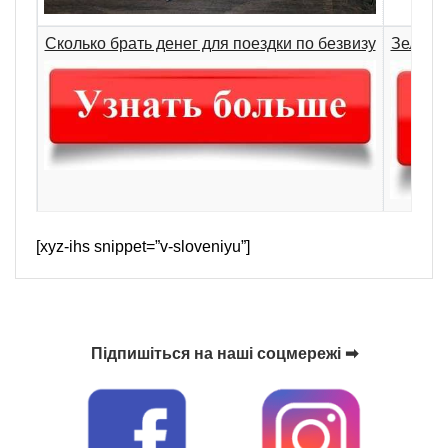
Сколько брать денег для поездки по безвизу
Зеленая
[xyz-ihs snippet=”v-sloveniyu”]
Підпишіться на наші соцмережі ➡