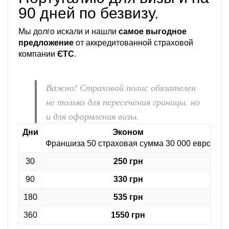
90 дней по безвизу.
Мы долго искали и нашли
самое выгодное
предложение
от аккредитованной страховой
компании
ЄТС
.
Важно! Страховой полис обязателен
не только для пересечения границы, но
и для оформления визы.
Дни
Эконом
Франшиза 50 страховая сумма 30 000 евро
Фр
30
250 грн
90
330 грн
180
535 грн
360
1550 грн