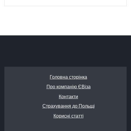
Головна сторінка
Про компанію ЄВіза
Контакти
Страхування до Польщі
Корисні статті