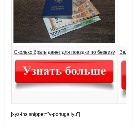
Сколько брать денег для поездки по безвизу
Зеленая
[xyz-ihs snippet=”v-portugaliyu”]