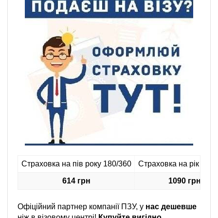
Страховка на пів року 180/360
Страховка на рік 360 
614 грн
1090 грн
Офіційний партнер компанії ПЗУ, у
нас дешевше
ніж в візовому центрі!
Купуйте вигідно
.