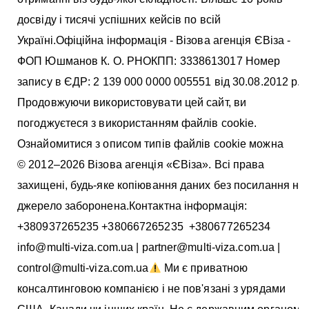
досвіду і тисячі успішних кейсів по всій
Україні.Офіційна інформація - Візова агенція ЄВіза -
ФОП Юшманов К. О. РНОКПП: 3338613017 Номер
запису в ЄДР: 2 139 000 0000 005551 від 30.08.2012 р.
Продовжуючи використовувати цей сайт, ви
погоджуєтеся з використанням файлів cookie.
Ознайомитися з описом типів файлів cookie можна
тут
© 2012–2026 Візова агенція «ЄВіза». Всі права
захищені, будь-яке копіювання даних без посилання на
джерело заборонена.Контактна інформація:
+380937265235 +380667265235 +380677265234
info@multi-viza.com.ua | partner@multi-viza.com.ua |
control@multi-viza.com.ua
Ми є приватною
консалтинговою компанією і не пов'язані з урядами