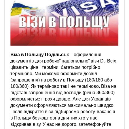
Віза в Польщу Подільськ
– оформлення
документів для робочої національної візи D. Всіх
цікавить ціна і терміни, багатьом потрібно
терміново. Ми можемо оформити дозвіл
(запрошення) на роботу в Польщу (180/180 або
180/360). Як терміново так і не терміново. Віза на
підставі запрошення від воєводи (річна 360/360)
оформляється трохи довше. Але для Українців
документи оформляються максимально швидко.
Після відкриття візи підбираємо роботу, вакансія
в Польщу безкоштовна для тих хто у нас
відкривав візу. У нас не дорого, зателефонуйте