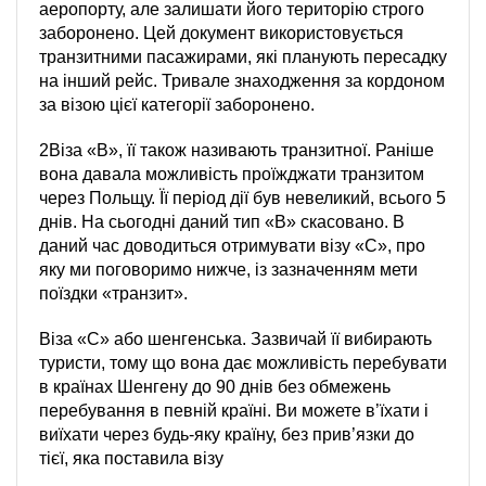
аеропорту, але залишати його територію строго
заборонено. Цей документ використовується
транзитними пасажирами, які планують пересадку
на інший рейс. Тривале знаходження за кордоном
за візою цієї категорії заборонено.
2Віза «B», її також називають транзитної. Раніше
вона давала можливість проїжджати транзитом
через Польщу. Її період дії був невеликий, всього 5
днів. На сьогодні даний тип «В» скасовано. В
даний час доводиться отримувати візу «C», про
яку ми поговоримо нижче, із зазначенням мети
поїздки «транзит».
Віза «C» або шенгенська. Зазвичай її вибирають
туристи, тому що вона дає можливість перебувати
в країнах Шенгену до 90 днів без обмежень
перебування в певній країні. Ви можете в’їхати і
виїхати через будь-яку країну, без прив’язки до
тієї, яка поставила візу