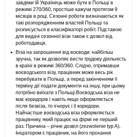
завдяки їй Українець може бути в Польщі в
режимі 270/360, простіше кажучи протягом 9
місяців в році. Сезонні роботи визначаються як
такі розпорядженням властей Польщі та
розписується в класифікаторі робіт. Підставою
для видачі сезонної візи також є дозвіл від
роботодавця.
Віза на запрошення від воєводи: найбільш
зручна, так як дозволяє вести трудову діяльність
в країні в режимі 360/360. Слідчо, отримавши
воєводського візу, працівник може весь рік
перебувати в Польщі, а перед закінченням її
терміну дії подати документи на іншу, при цьому
потрібно виїхати з Польщі.Воєводська віза не
має коридорів і навіть якщо оформляється
після безвіза, то ігнорує і її коридори.
Найчастіше воєводська віза оформляється
працівнику, який працює на фірмі не перший
раз. Причина – річне дозвіл (zezwolenie typ A).
Ініціатором є працівник, на його прохання