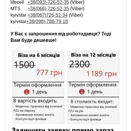
lifecell
+38(093)-726-52-35
(Viber)
MTS
+38(066)-726-52-35
(Viber)
kyivstar
+38(067)726-52-34
(Viber)
kyivstar
+38(098)-786-79-18
У Вас є запрошення від роботодавця? Тоді
Вам буде дешевше!