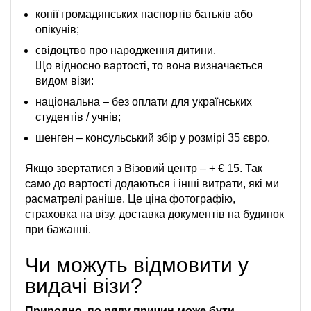
копії громадянських паспортів батьків або
опікунів;
свідоцтво про народження дитини.
Що відносно вартості, то вона визначається
видом візи:
національна – без оплати для українських
студентів / учнів;
шенген – консульський збір у розмірі 35 євро.
Якщо звертатися з Візовий центр – + € 15. Так
само до вартості додаються і інші витрати, які ми
расматрелі раніше. Це ціна фотографію,
страховка на візу, доставка документів на будинок
при бажанні.
Чи можуть відмовити у
видачі візи?
Природно, по ряду причин може бути