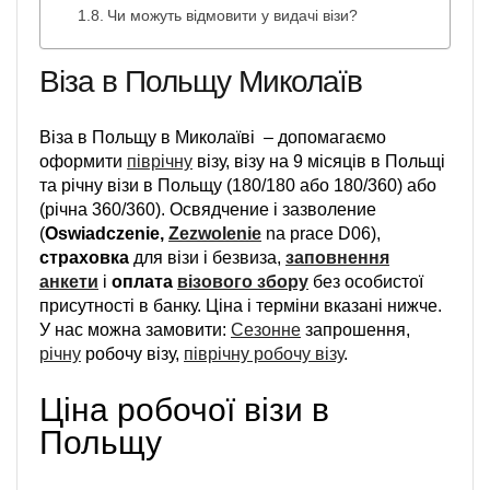
Чи можуть відмовити у видачі візи?
Віза в Польщу Миколаїв
Віза в Польщу в Миколаїві – допомагаємо
оформити
піврічну
візу, візу на 9 місяців в Польщі
та річну візи в Польщу (180/180 або 180/360) або
(річна 360/360). Освядчение і зазволение
(
Oswiadczenie,
Zezwolenie
na prace D06),
страховка
для візи і безвиза,
заповнення
анкети
і
оплата
візового збору
без особистої
присутності в банку. Ціна і терміни вказані нижче.
У нас можна замовити:
Сезонне
запрошення,
річну
робочу візу,
піврічну робочу візу
.
Ціна робочої візи в
Польщу