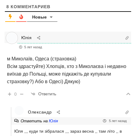
8
КОММЕНТАРИЕВ
Новые
Юлія
5 лет назад
м Миколаїв, Одеса (страховка)
Всім здрастуйте) Хлопців, хто з Миколаєва і недавно
виїхав до Польщі, може підкажіть де купували
страховку?) Або в Одесі) Дякую)
Ответить
0
Олександр
Ответить на
Юлія
5 лет назад
Юля ,,, куди ти зібралася ,,, зараз весна ,, там літо ,, в