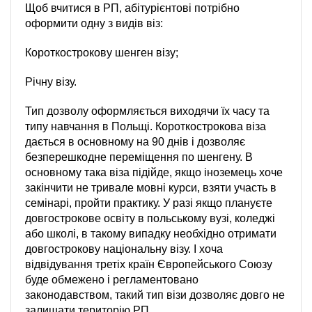
Щоб вчитися в РП, абітурієнтові потрібно
оформити одну з видів віз:
Короткострокову шенген візу;
Річну візу.
Тип дозволу оформляється виходячи їх часу та
типу навчання в Польщі. Короткострокова віза
дається в основному на 90 днів і дозволяє
безперешкодне переміщення по шенгену. В
основному така віза підійде, якщо іноземець хоче
закінчити не тривале мовні курси, взяти участь в
семінарі, пройти практику. У разі якщо плануєте
довгострокове освіту в польському вузі, коледжі
або школі, в такому випадку необхідно отримати
довгострокову національну візу. І хоча
відвідування третіх країн Європейського Союзу
буде обмежено і регламентовано
законодавством, такий тип візи дозволяє довго не
залишати територію РП.