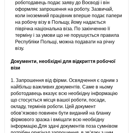
роботодавець подає заяву до Воєводі і він
оформляє запрошення на роботу. Зазвичай,
коли іноземний працівник вперше подає папери
на робочу візу в Польщу, йому надається
піврічна національна віза. По закінченню її
терміну і за умови що не порушується правила
Республіки Польщі, можна подавати на річну
візу.
Документи, необхідні для відкриття робочої
візи
1. Запрошення від фірми. Освядчення є одним з
найбільш важливих документів. Саме в ньому
роботодавець вказує всю необхідну інформацію
що стосується місця вашої роботи, посади,
окладу, термінів роботи. Цей документ
обов’язково повинен бути виданий на бланку
фірмового зразка і вміщати всю необхідну
інформацію.Для здачі документів поза сумнівом
потрібен оригінал запрошення, в зв’язку з цим