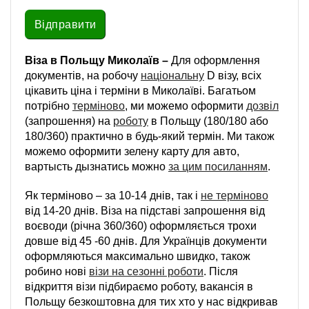
Віза в Польщу Миколаїв –
Для оформлення
документів, на робочу
національну
D візу, всіх
цікавить ціна і терміни в Миколаїві. Багатьом
потрібно
терміново
, ми можемо оформити
дозвіл
(запрошення) на
роботу
в Польщу (180/180 або
180/360) практично в будь-який термін. Ми також
можемо оформити зелену карту для авто,
вартысть дызнатись можно
за цим посиланням
.
Як терміново – за 10-14 днів, так і
не терміново
від 14-20 днів. Віза на підставі запрошення від
воєводи (річна 360/360) оформляється трохи
довше від 45 -60 днів. Для Українців документи
оформляються максимально швидко, також
робино нові
візи на сезонні роботи
. Після
відкриття візи підбираємо роботу, вакансія в
Польщу безкоштовна для тих хто у нас відкривав