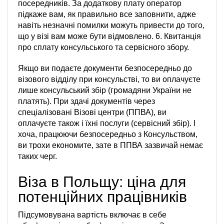
посередників. За додаткову плату оператор
підкаже вам, як правильно все заповнити, адже
навіть незначні помилки можуть привести до того,
що у візі вам може бути відмовлено. 6. Квитанція
про сплату консульського та сервісного збору.
Якщо ви подаєте документи безпосередньо до
візового відділу при консульстві, то ви оплачуєте
лише консульський збір (громадяни України не
платять). При здачі документів через
спеціалізовані Візові центри (ППВА), ви
оплачуєте також і їхні послуги (сервісний збір). І
хоча, працюючи безпосередньо з Консульством,
ви трохи економите, зате в ППВА зазвичай немає
таких черг.
Віза в Польщу: ціна для
потенційних працівників
Підсумовувана вартість включає в себе