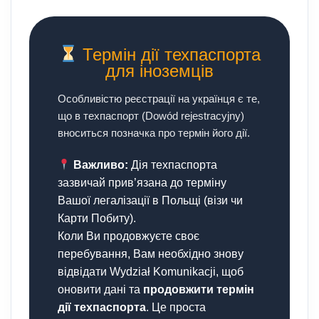
Термін дії техпаспорта
для іноземців
Особливістю реєстрації на українця є те,
що в техпаспорт (Dowód rejestracyjny)
вноситься позначка про термін його дії.
Важливо:
Дія техпаспорта
зазвичай прив’язана до терміну
Вашої легалізації в Польщі (візи чи
Карти Побиту).
Коли Ви продовжуєте своє
перебування, Вам необхідно знову
відвідати Wydział Komunikacji, щоб
оновити дані та
продовжити термін
дії техпаспорта
. Це проста