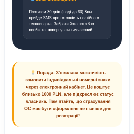
Протягом 30 днів (іноді до 60) Вам
прийде SMS про готовність постійного
техпаспорта. Забрати його потрібно
особисто, повернувши тимчасовий.
Порада: З’явилася можливість
замовити індивідуальні номерні знаки
через електронний кабінет. Це коштує
близько 1000 PLN, але підкреслює статус
власника. Пам’ятайте, що страхування
OC має бути оформлене не пізніше дня
реєстрації!