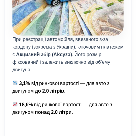
При реєстрації автомобіля, ввезеного з-за
кордону (зокрема з України), ключовим платежем
є
Акцизний збір (Akcyza)
. Його розмір
фіксований і залежить виключно від об’єму
двигуна:
3,1%
від ринкової вартості — для авто з
двигуном
до 2.0 літрів
.
18,6%
від ринкової вартості — для авто з
двигуном
понад 2.0 літри
.