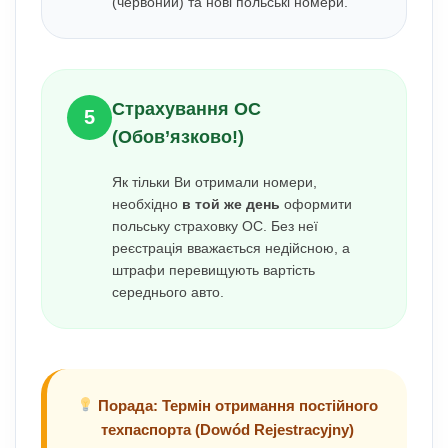
(червоний) та нові польські номери.
Страхування OC
5
(Обов’язково!)
Як тільки Ви отримали номери,
необхідно
в той же день
оформити
польську страховку OC. Без неї
реєстрація вважається недійсною, а
штрафи перевищують вартість
середнього авто.
Порада: Термін отримання постійного
техпаспорта (Dowód Rejestracyjny)