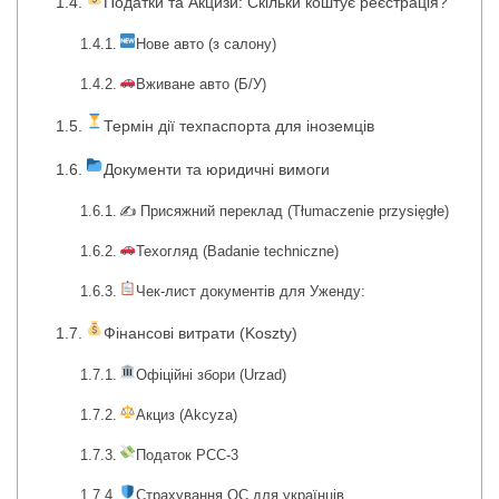
Податки та Акцизи: Скільки коштує реєстрація?
Нове авто (з салону)
Вживане авто (Б/У)
Термін дії техпаспорта для іноземців
Документи та юридичні вимоги
✍️ Присяжний переклад (Tłumaczenie przysięgłe)
Техогляд (Badanie techniczne)
Чек-лист документів для Уженду:
Фінансові витрати (Koszty)
Офіційні збори (Urzad)
Акциз (Akcyza)
Податок PCC-3
Страхування OC для українців