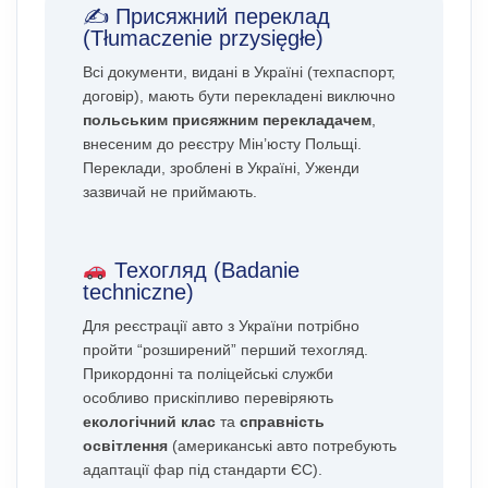
✍️ Присяжний переклад
(Tłumaczenie przysięgłe)
Всі документи, видані в Україні (техпаспорт,
договір), мають бути перекладені виключно
польським присяжним перекладачем
,
внесеним до реєстру Мін’юсту Польщі.
Переклади, зроблені в Україні, Уженди
зазвичай не приймають.
Техогляд (Badanie
techniczne)
Для реєстрації авто з України потрібно
пройти “розширений” перший техогляд.
Прикордонні та поліцейські служби
особливо прискіпливо перевіряють
екологічний клас
та
справність
освітлення
(американські авто потребують
адаптації фар під стандарти ЄС).