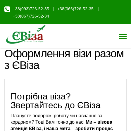
+38(093)726-52-35
+38(066)726-52-35
+38(067)726-52-34
Оформлення візи разом
з ЄВіза
Потрібна віза?
Звертайтесь до ЄВіза
Плануєте подорож, роботу чи навчання за
кордоном? Тоді Вам точно до нас!
Ми – візова
агенція ЄВіза, і наша мета – зробити процес