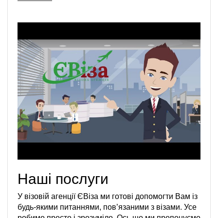
Наші послуги
У візовій агенції ЄВіза ми готові допомогти Вам із
будь-якими питаннями, пов’язаними з візами. Усе
робимо просто і зрозуміло. Ось що ми пропонуємо