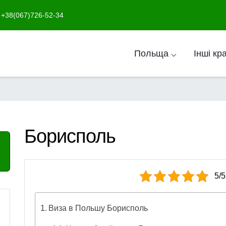
+38(067)726-52-34
Польща ⌵
Інші кр
Борисполь
5/5
Виза в Польшу Борисполь