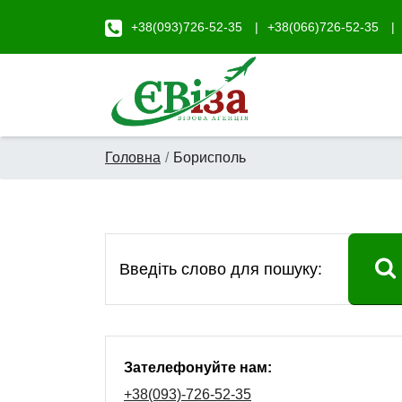
+38(093)726-52-35
+38(066)726-52-35
Головна
Борисполь
Зателефонуйте нам:
+38(093)-726-52-35