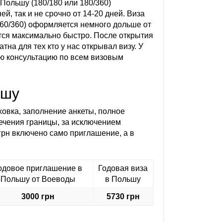
Польшу (180/180 или 180/360)
ей, так и не срочно от 14-20 дней. Виза
60/360) оформляется немного дольше от
тся максимально быстро. После открытия
на для тех кто у нас открывал визу. У
ую консультацию по всем визовым
ьшу
овка, заполнение анкеты, полное
ечения границы, за исключением
грн включено само приглашение, а в
одовое приглашение в
Годовая виза
Польшу от Воеводы
в Польшу
3000 грн
5730 грн