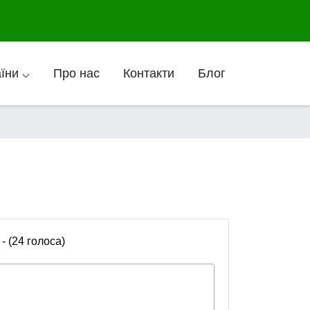
аїни ⌵
Про нас
Контакти
Блог
 - (24 голоса)